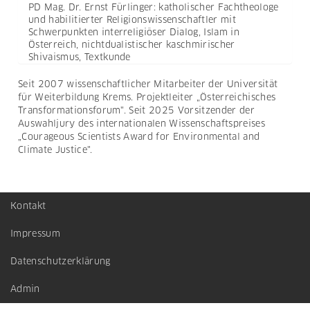
PD Mag. Dr. Ernst Fürlinger: katholischer Fachtheologe
und habilitierter Religionswissenschaftler mit
Schwerpunkten interreligiöser Dialog, Islam in
Österreich, nichtdualistischer kaschmirischer
Shivaismus, Textkunde
Seit 2007 wissenschaftlicher Mitarbeiter der Universität
für Weiterbildung Krems. Projektleiter „Österreichisches
Transformationsforum". Seit 2025 Vorsitzender der
Auswahljury des internationalen Wissenschaftspreises
„Courageous Scientists Award for Environmental and
Climate Justice".
Kontakt
Footer
menu
Impressum
Datenschutzerklärung
Admin