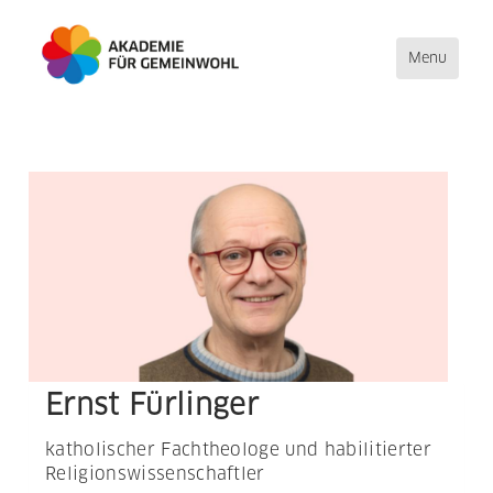
Toggle
Menu
navigation
Direkt
zum
Inhalt
Ernst Fürlinger
katholischer Fachtheologe und habilitierter
Religionswissenschaftler