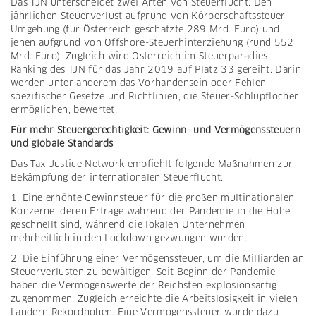
Das TJN unterscheidet zwei Arten von Steuerflucht: Den
jährlichen Steuerverlust aufgrund von Körperschaftssteuer-
Umgehung (für Österreich geschätzte 289 Mrd. Euro) und
jenen aufgrund von Offshore-Steuerhinterziehung (rund 552
Mrd. Euro). Zugleich wird Österreich im Steuerparadies-
Ranking des TJN für das Jahr 2019 auf Platz 33 gereiht. Darin
werden unter anderem das Vorhandensein oder Fehlen
spezifischer Gesetze und Richtlinien, die Steuer-Schlupflöcher
ermöglichen, bewertet.
Für mehr Steuergerechtigkeit: Gewinn- und Vermögenssteuern
und globale Standards
Das Tax Justice Network empfiehlt folgende Maßnahmen zur
Bekämpfung der internationalen Steuerflucht:
1. Eine erhöhte Gewinnsteuer für die großen multinationalen
Konzerne, deren Erträge während der Pandemie in die Höhe
geschnellt sind, während die lokalen Unternehmen
mehrheitlich in den Lockdown gezwungen wurden.
2. Die Einführung einer Vermögenssteuer, um die Milliarden an
Steuerverlusten zu bewältigen. Seit Beginn der Pandemie
haben die Vermögenswerte der Reichsten explosionsartig
zugenommen. Zugleich erreichte die Arbeitslosigkeit in vielen
Ländern Rekordhöhen. Eine Vermögenssteuer würde dazu