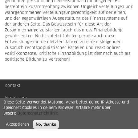
genannten persönlichen Lebensstandard hinausgehen. Es
besteht ein Zusammenhang zwischen Ungleichverteilungen und
wahrgenommener Verteilungsungerechtigkeit auf der einen,
und der gegenwärtigen Ausgestaltung des Finanzsystems auf
der anderen Seite. Das Bewusstsein für diese Art der
Zusammenhänge zu stärken, auch das muss Finanzbildung
gewährleisten. Nicht zuletzt führten gerade auch diese
Entwicklungen in den letzten Jahren zu einem steigenden
Zuspruch rechtspopulistischer Parteien und reaktionärer
Politikkonzepte. Kritische Finanzbildung ist demnach auch als
politische Bildung zu verstehen!
Kontakt
Footer
menu
Impressum
Diese Seite verwendet Matomo, verarbeitet deine IP Adresse und
speichert Cookies in deinem Browser. Erfahre mehr über
Datenschutzerklärung
unsere
Datenschutzrichtlinie
Admin
Akzeptieren
No, thanks