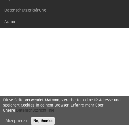
menu
Datenschutzerklärung
Admin
Diese Seite verwendet Matomo, verarbeitet deine IP Adresse und
speichert Cookies in deinem Browser. Erfahre mehr über
unsere
Datenschutzrichtlinie
Akzeptieren
No, thanks