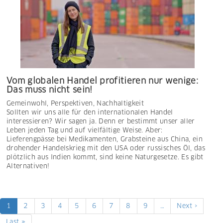
Vom globalen Handel profitieren nur wenige:
Das muss nicht sein!
Gemeinwohl
,
Perspektiven
,
Nachhaltigkeit
Sollten wir uns alle für den internationalen Handel
interessieren? Wir sagen ja. Denn er bestimmt unser aller
Leben jeden Tag und auf vielfältige Weise. Aber:
Lieferengpässe bei Medikamenten, Grabsteine aus China, ein
drohender Handelskrieg mit den USA oder russisches Öl, das
plötzlich aus Indien kommt, sind keine Naturgesetze. Es gibt
Alternativen!
Seitennummerierung
Aktuelle
1
Page
2
Page
3
Page
4
Page
5
Page
6
Page
7
Page
8
Page
9
…
Nächste
Next ›
Seite
Seite
Letzte
Last »