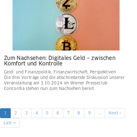
Zum Nachsehen: Digitales Geld – zwischen
Komfort und Kontrolle
Geld- und Finanzpolitik
,
Finanzwirtschaft
,
Perspektiven
Die drei Vorträge und die abschließende Diskussion unserer
Veranstaltung am 3.10.2024 im Wiener Presseclub
Concordia stehen nun zum Nachsehen bereit.
Seitennummerierung
Aktuelle
1
Page
2
Page
3
Page
4
Page
5
Page
6
Page
7
Page
8
Page
9
…
Nächste
Next ›
Seite
Seite
Letzte
Last »
Seite